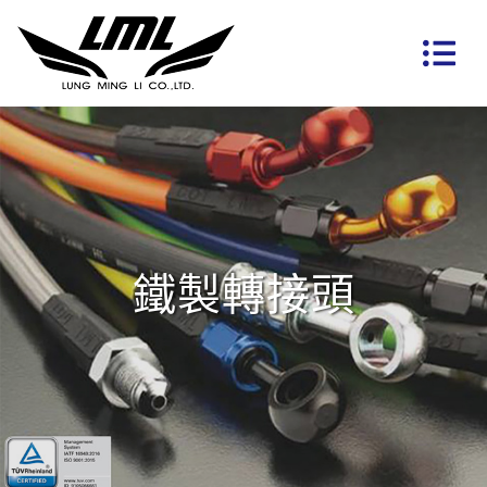
鐵製轉接頭