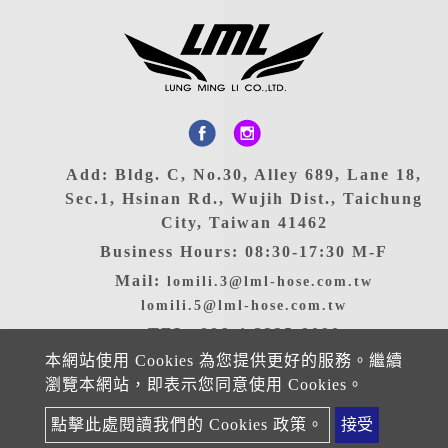
Add: Bldg. C, No.30, Alley 689, Lane 18,
Sec.1, Hsinan Rd., Wujih Dist., Taichung
City, Taiwan 41462
Business Hours: 08:30-17:30 M-F
Mail:
lomili.3@lml-hose.com.tw
lomili.5@lml-hose.com.tw
TEL: 886-4-2335-9090
本網站使用 Cookies 為您提供更好的服務。繼續
FAX: 886-4-2335-9191
瀏覽本網站，即表示您同意使用 Cookies。
Copyright ©2025 LUNG MING LI CO., LTD. All rights
點擊此處閱讀我們的 Cookies 政策。
接受
reserved
Atteipo.
網站地圖