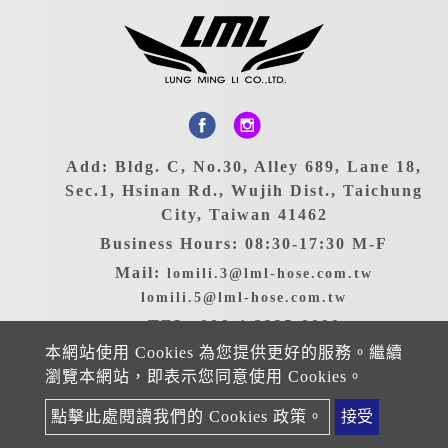
Add: Bldg. C, No.30, Alley 689, Lane 18,
Sec.1, Hsinan Rd., Wujih Dist., Taichung
City, Taiwan 41462
Business Hours: 08:30-17:30 M-F
Mail:
lomili.3@lml-hose.com.tw
lomili.5@lml-hose.com.tw
TEL: 886-4-2335-9090
本網站使用 Cookies 為您提供更好的服務。繼續
FAX: 886-4-2335-9191
瀏覽本網站，即表示您同意使用 Cookies。
Copyright ©2025 LUNG MING LI CO., LTD. All rights
點擊此處閱讀我們的 Cookies 政策。
接受
reserved
Atteipo.
網站地圖