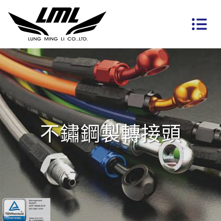
不鏽鋼製轉接頭