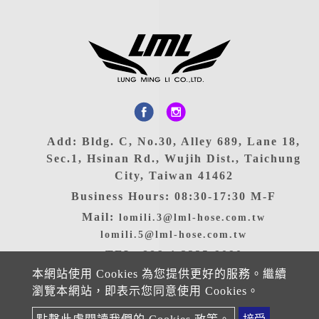
Add: Bldg. C, No.30, Alley 689, Lane 18,
Sec.1, Hsinan Rd., Wujih Dist., Taichung
City, Taiwan 41462
Business Hours: 08:30-17:30 M-F
Mail:
lomili.3@lml-hose.com.tw
lomili.5@lml-hose.com.tw
TEL: 886-4-2335-9090
本網站使用 Cookies 為您提供更好的服務。繼續
FAX: 886-4-2335-9191
瀏覽本網站，即表示您同意使用 Cookies。
Copyright ©2025 LUNG MING LI CO., LTD. All rights