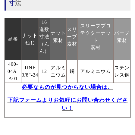
寸法
16
スリーブプロ
進数
スリ
ナット
テクターナッ
バーブ
ナット
寸法
ーブ
品番
素材
ト
素材
ねじ
（ん
素材
素材
ん）
400-
UNF
アルミ
ステン
04A-
12
銅
アルミニウム
3/8"-24
ニウム
レス鋼
A01
必要なものが見つからない場合は、
下記フォームよりお気軽にお問い合わせくださ
い！