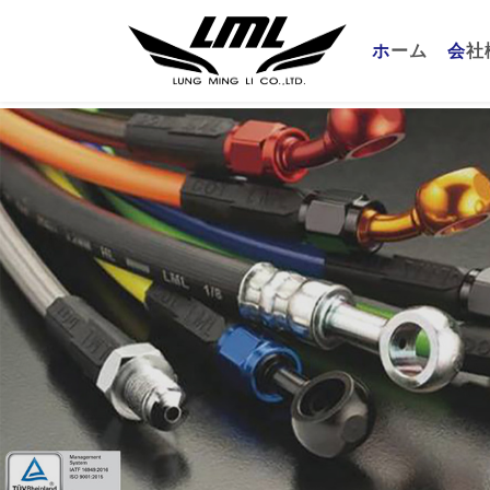
(curren
ホーム
会