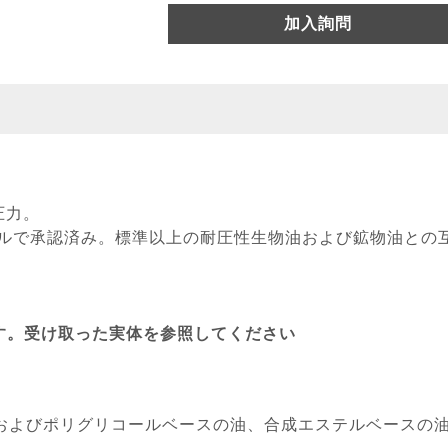
加入詢問
用圧力。
 サイクルで承認済み。標準以上の耐圧性生物油および鉱物油との
す。受け取った実体を参照してください
およびポリグリコールベースの油、合成エステルベースの