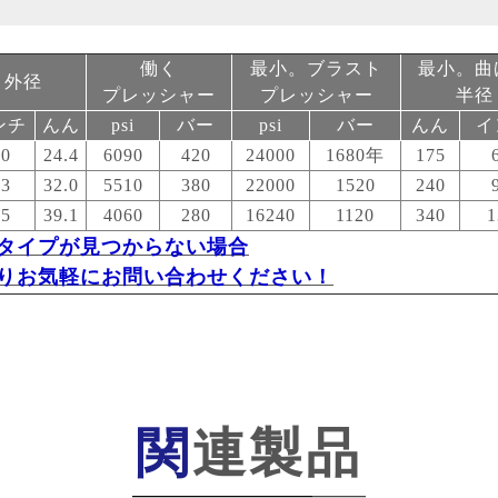
働く
最小。ブラスト
最小。曲
外径
プレッシャー
プレッシャー
半径
ンチ
んん
psi
バー
psi
バー
んん
イ
.0
24.4
6090
420
24000
1680年
175
.3
32.0
5510
380
22000
1520
240
.5
39.1
4060
280
16240
1120
340
1
タイプが見つからない場合
りお気軽にお問い合わせください！
関連製品