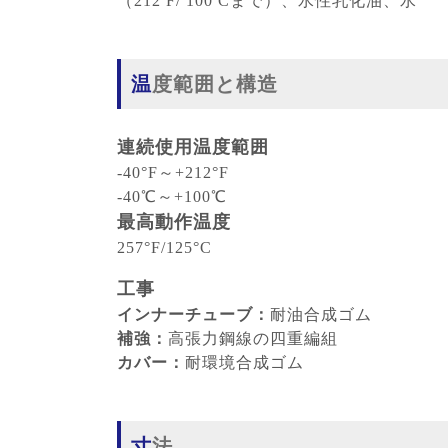
（212 ̊F/ 100 ̊Cまで）、水性乳化油、水
温度範囲と構造
連続使用温度範囲
-40°F～+212°F
-40℃～+100℃
最高動作温度
257°F/125°C
工事
インナーチューブ：
耐油合成ゴム
補強：
高張力鋼線の四重編組
カバー：
耐環境合成ゴム
寸法